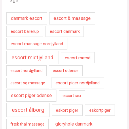
danmark escort
escort & massage
escort ballerup
escort danmark
escort massage nordjylland
escort midtjylland
escort mænd
escort nordjylland
escort odense
escort piger nordjylland
escort og massage
escort piger odense
escort sex
escort ålborg
eskort piger
eskortpiger
gloryhole danmark
fræk thai massage