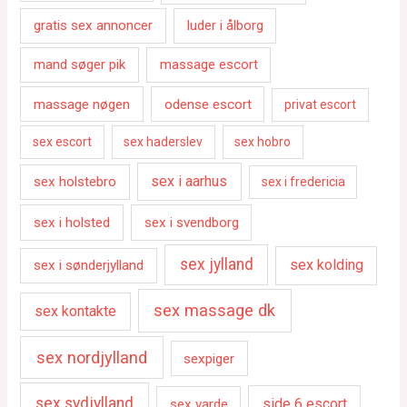
gratis sex annoncer
luder i ålborg
mand søger pik
massage escort
massage nøgen
odense escort
privat escort
sex escort
sex haderslev
sex hobro
sex i aarhus
sex holstebro
sex i fredericia
sex i holsted
sex i svendborg
sex jylland
sex kolding
sex i sønderjylland
sex massage dk
sex kontakte
sex nordjylland
sexpiger
sex sydjylland
side 6 escort
sex varde