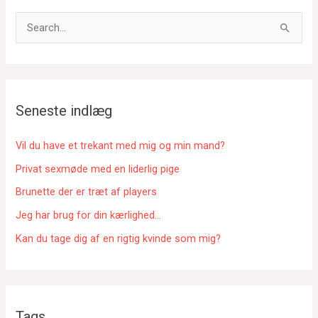
S
ø
g
e
f
Seneste indlæg
t
e
Vil du have et trekant med mig og min mand?
r
Privat sexmøde med en liderlig pige
:
Brunette der er træt af players
Jeg har brug for din kærlighed…
Kan du tage dig af en rigtig kvinde som mig?
Tags