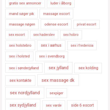
gratis sex annoncer
luder i ålborg
mand søger pik
massage escort
massage nøgen
odense escort
privat escort
sex escort
sex haderslev
sex hobro
sex i aarhus
sex holstebro
sex i fredericia
sex i holsted
sex i svendborg
sex jylland
sex kolding
sex i sønderjylland
sex massage dk
sex kontakte
sex nordjylland
sexpiger
sex sydjylland
side 6 escort
sex varde