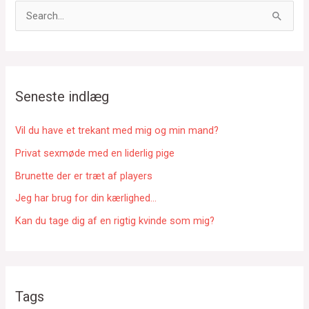
S
ø
g
e
f
Seneste indlæg
t
e
Vil du have et trekant med mig og min mand?
r
Privat sexmøde med en liderlig pige
:
Brunette der er træt af players
Jeg har brug for din kærlighed…
Kan du tage dig af en rigtig kvinde som mig?
Tags