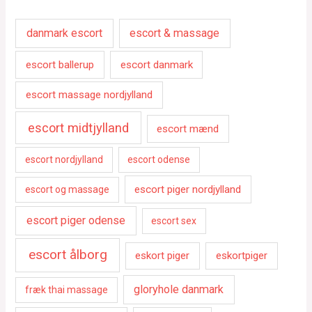
danmark escort
escort & massage
escort ballerup
escort danmark
escort massage nordjylland
escort midtjylland
escort mænd
escort nordjylland
escort odense
escort piger nordjylland
escort og massage
escort piger odense
escort sex
escort ålborg
eskort piger
eskortpiger
gloryhole danmark
fræk thai massage