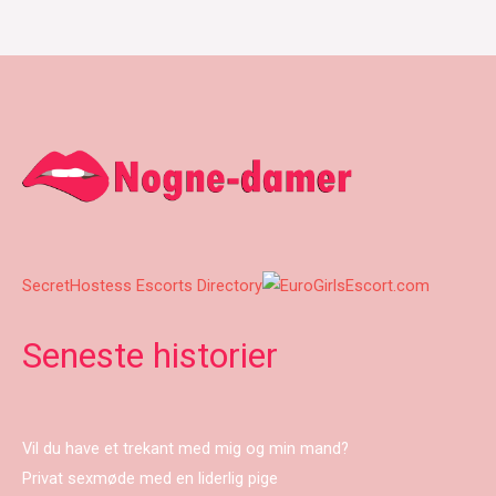
SecretHostess Escorts Directory
Seneste historier
Vil du have et trekant med mig og min mand?
Privat sexmøde med en liderlig pige