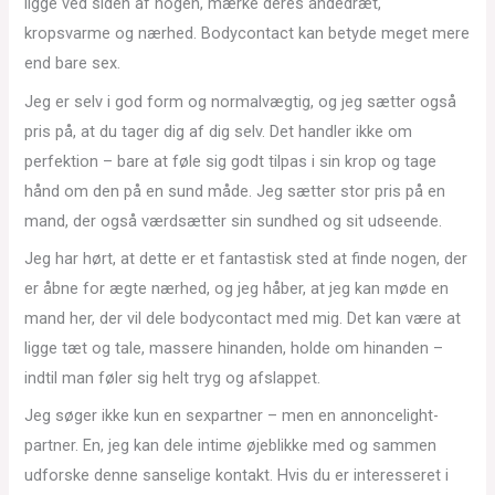
ligge ved siden af nogen, mærke deres åndedræt,
kropsvarme og nærhed. Bodycontact kan betyde meget mere
end bare sex.
Jeg er selv i god form og normalvægtig, og jeg sætter også
pris på, at du tager dig af dig selv. Det handler ikke om
perfektion – bare at føle sig godt tilpas i sin krop og tage
hånd om den på en sund måde. Jeg sætter stor pris på en
mand, der også værdsætter sin sundhed og sit udseende.
Jeg har hørt, at dette er et fantastisk sted at finde nogen, der
er åbne for ægte nærhed, og jeg håber, at jeg kan møde en
mand her, der vil dele bodycontact med mig. Det kan være at
ligge tæt og tale, massere hinanden, holde om hinanden –
indtil man føler sig helt tryg og afslappet.
Jeg søger ikke kun en sexpartner – men en annoncelight-
partner. En, jeg kan dele intime øjeblikke med og sammen
udforske denne sanselige kontakt. Hvis du er interesseret i