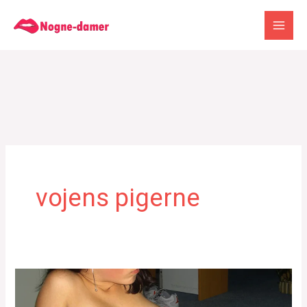
Gå
til
indholdet
vojens pigerne