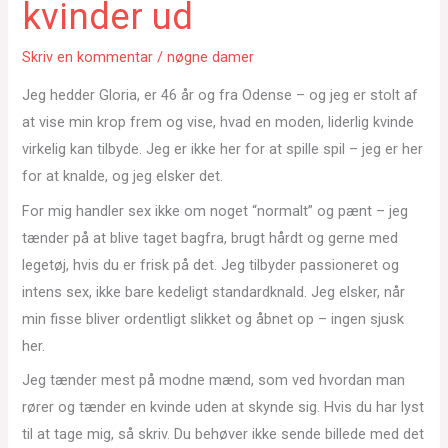
kvinder ud
Skriv en kommentar
/
nøgne damer
Jeg hedder Gloria, er 46 år og fra Odense – og jeg er stolt af
at vise min krop frem og vise, hvad en moden, liderlig kvinde
virkelig kan tilbyde. Jeg er ikke her for at spille spil – jeg er her
for at knalde, og jeg elsker det.
For mig handler sex ikke om noget “normalt” og pænt – jeg
tænder på at blive taget bagfra, brugt hårdt og gerne med
legetøj, hvis du er frisk på det. Jeg tilbyder passioneret og
intens sex, ikke bare kedeligt standardknald. Jeg elsker, når
min fisse bliver ordentligt slikket og åbnet op – ingen sjusk
her.
Jeg tænder mest på modne mænd, som ved hvordan man
rører og tænder en kvinde uden at skynde sig. Hvis du har lyst
til at tage mig, så skriv. Du behøver ikke sende billede med det