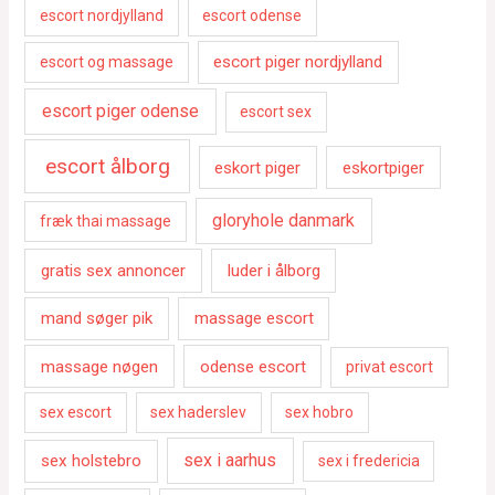
escort nordjylland
escort odense
escort piger nordjylland
escort og massage
escort piger odense
escort sex
escort ålborg
eskort piger
eskortpiger
gloryhole danmark
fræk thai massage
gratis sex annoncer
luder i ålborg
mand søger pik
massage escort
massage nøgen
odense escort
privat escort
sex escort
sex haderslev
sex hobro
sex i aarhus
sex holstebro
sex i fredericia