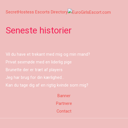
SecretHostess Escorts Directory
Seneste historier
Vil du have et trekant med mig og min mand?
Privat sexmøde med en liderlig pige
Brunette der er træt af players
Jeg har brug for din kærlighed…
Kan du tage dig af en rigtig kvinde som mig?
Banner
Partnere
Contact