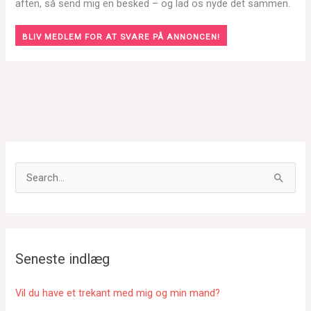
aften, så send mig en besked – og lad os nyde det sammen.
BLIV MEDLEM FOR AT SVARE PÅ ANNONCEN!
S
ø
g
e
f
Seneste indlæg
t
e
Vil du have et trekant med mig og min mand?