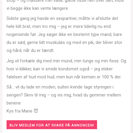
stop – og massere min våde, glatte fisse hen over den, indtil
vi begge ikke kan vente længere.
Sidste gang jeg havde en sexpartner, måtte vi afslutte det
hele lidt brat, men tro mig – jeg er mere liderlig nu end
nogensinde før. Jeg søger ikke en bestemt type mand, bare
du er sød, gerne lidt muskuløs og med en pik, der bliver stor
og hård, når du er tændt.
Jeg vil forkæle dig med min mund, min tunge og min fisse. Og
hvis vi klikker, kan vi smide kondomet også – jeg elsker
følelsen af hud mod hud, men kun når kemien er 100 % der.
Så… vil du lade en moden, sulten kvinde tage styringen i
sengen? Skriv til mig – og vis mig, hvad du gemmer mellem
benene.
Kys fra Marie 😈
BLIV MEDLEM FOR AT SVARE PÅ ANNONCEN!