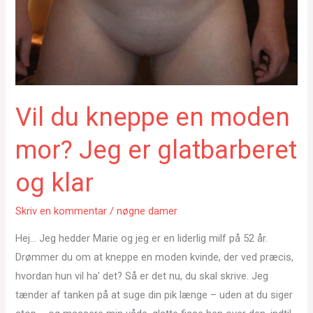
Vil du kneppe en moden
mor? Jeg er glatbarberet
og klar
Skriv en kommentar
/
nøgne damer
Hej… Jeg hedder Marie og jeg er en liderlig milf på 52 år.
Drømmer du om at kneppe en moden kvinde, der ved præcis,
hvordan hun vil ha’ det? Så er det nu, du skal skrive. Jeg
tænder af tanken på at suge din pik længe – uden at du siger