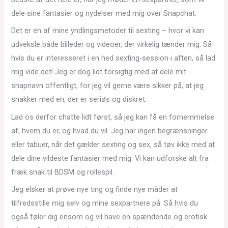
dele sine fantasier og nydelser med mig over Snapchat.
Det er en af mine yndlingsmetoder til sexting – hvor vi kan
udveksle både billeder og videoer, der virkelig tænder mig. Så
hvis du er interesseret i en hed sexting-session i aften, så lad
mig vide det! Jeg er dog lidt forsigtig med at dele mit
snapnavn offentligt, for jeg vil gerne være sikker på, at jeg
snakker med en, der er seriøs og diskret.
Lad os derfor chatte lidt først, så jeg kan få en fornemmelse
af, hvem du er, og hvad du vil. Jeg har ingen begrænsninger
eller tabuer, når det gælder sexting og sex, så tøv ikke med at
dele dine vildeste fantasier med mig. Vi kan udforske alt fra
fræk snak til BDSM og rollespil.
Jeg elsker at prøve nye ting og finde nye måder at
tilfredsstille mig selv og mine sexpartnere på. Så hvis du
også føler dig ensom og vil have en spændende og erotisk