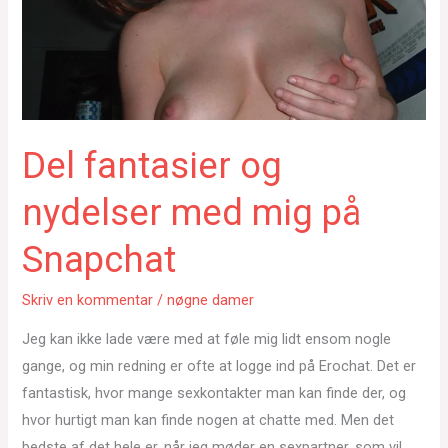
Del fantasier og
nydelser med mig på
Snapchat
Skriv en kommentar
/
nøgne damer
Jeg kan ikke lade være med at føle mig lidt ensom nogle
gange, og min redning er ofte at logge ind på Erochat. Det er
fantastisk, hvor mange sexkontakter man kan finde der, og
hvor hurtigt man kan finde nogen at chatte med. Men det
bedste af det hele er, når jeg møder en sexpartner, som vil