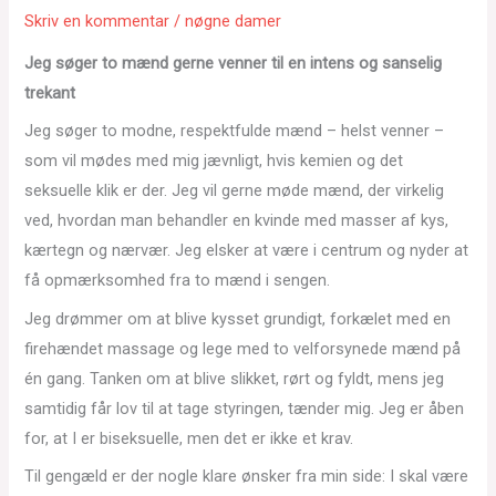
Skriv en kommentar
/
nøgne damer
Jeg søger to mænd gerne venner til en intens og sanselig
trekant
Jeg søger to modne, respektfulde mænd – helst venner –
som vil mødes med mig jævnligt, hvis kemien og det
seksuelle klik er der. Jeg vil gerne møde mænd, der virkelig
ved, hvordan man behandler en kvinde med masser af kys,
kærtegn og nærvær. Jeg elsker at være i centrum og nyder at
få opmærksomhed fra to mænd i sengen.
Jeg drømmer om at blive kysset grundigt, forkælet med en
firehændet massage og lege med to velforsynede mænd på
én gang. Tanken om at blive slikket, rørt og fyldt, mens jeg
samtidig får lov til at tage styringen, tænder mig. Jeg er åben
for, at I er biseksuelle, men det er ikke et krav.
Til gengæld er der nogle klare ønsker fra min side: I skal være