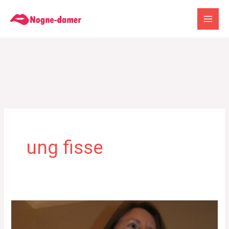
Gå
til
indholdet
ung fisse