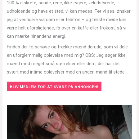
100 % diskrete, sunde, rene, ikke-rygere, veludstyrede,
udholdende og have et sted, vi kan mødes. Før vi ses, ønsker
jeg at verificere via cam eller telefon – og første møde kan
være helt uforpligtende, fx over en kaffe eller frokost, så vi
kan mærke hinandens energi.
Findes der to seriøse og frække mænd derude, som vil dele
en uforglemmelig oplevelse med mig? OBS: Jeg søger ikke
mænd med meget små størrelser eller dem, der har det
svært med intime oplevelser med en anden mand til stede.
BLIV MEDLEM FOR AT SVARE PÅ ANNONCEN!