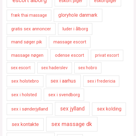
escort ålborg
eskort piger
eskortpiger
gloryhole danmark
fræk thai massage
gratis sex annoncer
luder i ålborg
mand søger pik
massage escort
massage nøgen
odense escort
privat escort
sex escort
sex haderslev
sex hobro
sex i aarhus
sex holstebro
sex i fredericia
sex i holsted
sex i svendborg
sex jylland
sex kolding
sex i sønderjylland
sex massage dk
sex kontakte