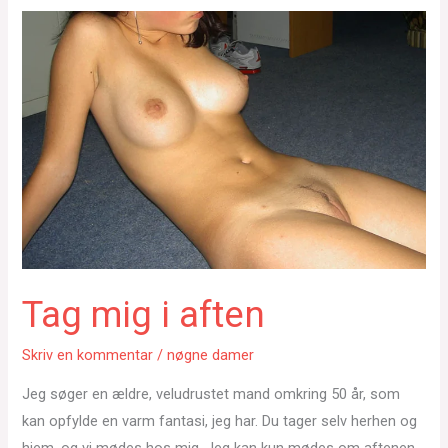
Tag mig i aften
Skriv en kommentar
/
nøgne damer
Jeg søger en ældre, veludrustet mand omkring 50 år, som
kan opfylde en varm fantasi, jeg har. Du tager selv herhen og
hjem, og vi mødes hos mig. Jeg kan kun mødes om aftenen.