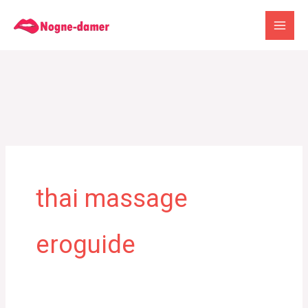
Gå
til
indholdet
thai massage
eroguide