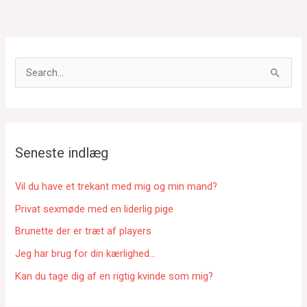
S
ø
g
e
f
Seneste indlæg
t
e
Vil du have et trekant med mig og min mand?
r
Privat sexmøde med en liderlig pige
:
Brunette der er træt af players
Jeg har brug for din kærlighed…
Kan du tage dig af en rigtig kvinde som mig?