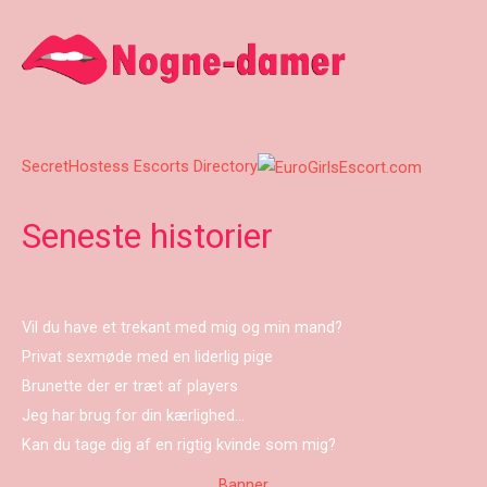
SecretHostess Escorts Directory
Seneste historier
Vil du have et trekant med mig og min mand?
Privat sexmøde med en liderlig pige
Brunette der er træt af players
Jeg har brug for din kærlighed…
Kan du tage dig af en rigtig kvinde som mig?
Banner