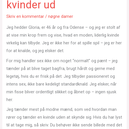
kvinder ud
Skriv en kommentar
/
nøgne damer
Jeg hedder Gloria, er 46 år og fra Odense – og jeg er stolt af
at vise min krop frem og vise, hvad en moden, liderlig kvinde
virkelig kan tilbyde. Jeg er ikke her for at spille spil – jeg er her
for at knalde, og jeg elsker det.
For mig handler sex ikke om noget “normalt” og pænt – jeg
tænder på at blive taget bagfra, brugt hårdt og gerne med
legetøj, hvis du er frisk på det. Jeg tilbyder passioneret og
intens sex, ikke bare kedeligt standardknald. Jeg elsker, når
min fisse bliver ordentligt slikket og åbnet op – ingen sjusk
her.
Jeg tænder mest på modne mænd, som ved hvordan man
rører og tænder en kvinde uden at skynde sig. Hvis du har lyst
til at tage mig, så skriv. Du behøver ikke sende billede med det