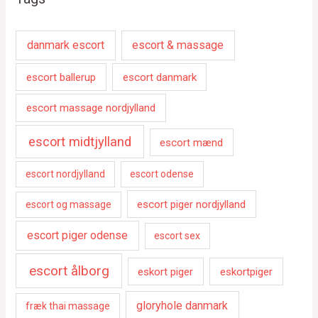
danmark escort
escort & massage
escort ballerup
escort danmark
escort massage nordjylland
escort midtjylland
escort mænd
escort nordjylland
escort odense
escort piger nordjylland
escort og massage
escort piger odense
escort sex
escort ålborg
eskort piger
eskortpiger
gloryhole danmark
fræk thai massage