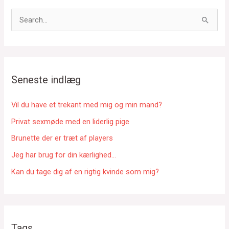
S
ø
g
e
f
Seneste indlæg
t
e
Vil du have et trekant med mig og min mand?
r
Privat sexmøde med en liderlig pige
:
Brunette der er træt af players
Jeg har brug for din kærlighed…
Kan du tage dig af en rigtig kvinde som mig?
Tags