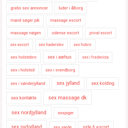
gratis sex annoncer
luder i ålborg
mand søger pik
massage escort
massage nøgen
odense escort
privat escort
sex escort
sex haderslev
sex hobro
sex i aarhus
sex holstebro
sex i fredericia
sex i holsted
sex i svendborg
sex jylland
sex kolding
sex i sønderjylland
sex massage dk
sex kontakte
sex nordjylland
sexpiger
sex sydjylland
side 6 escort
sex varde