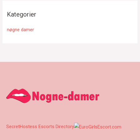
Kategorier
nøgne damer
SecretHostess Escorts Directory