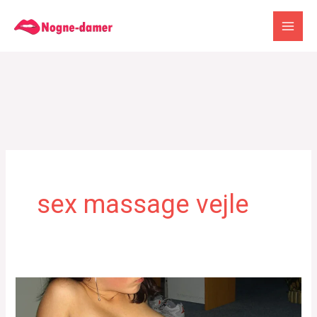
Gå
til
indholdet
sex massage vejle