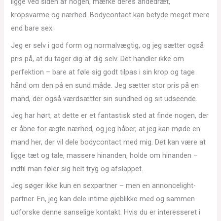
ligge ved siden af nogen, mærke deres åndedræt,
kropsvarme og nærhed. Bodycontact kan betyde meget mere
end bare sex.
Jeg er selv i god form og normalvægtig, og jeg sætter også
pris på, at du tager dig af dig selv. Det handler ikke om
perfektion – bare at føle sig godt tilpas i sin krop og tage
hånd om den på en sund måde. Jeg sætter stor pris på en
mand, der også værdsætter sin sundhed og sit udseende.
Jeg har hørt, at dette er et fantastisk sted at finde nogen, der
er åbne for ægte nærhed, og jeg håber, at jeg kan møde en
mand her, der vil dele bodycontact med mig. Det kan være at
ligge tæt og tale, massere hinanden, holde om hinanden –
indtil man føler sig helt tryg og afslappet.
Jeg søger ikke kun en sexpartner – men en annoncelight-
partner. En, jeg kan dele intime øjeblikke med og sammen
udforske denne sanselige kontakt. Hvis du er interesseret i