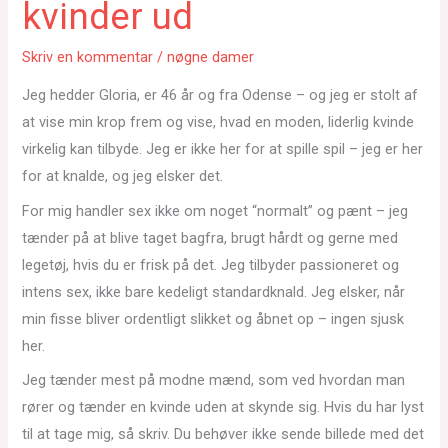
kvinder ud
Skriv en kommentar
/
nøgne damer
Jeg hedder Gloria, er 46 år og fra Odense – og jeg er stolt af
at vise min krop frem og vise, hvad en moden, liderlig kvinde
virkelig kan tilbyde. Jeg er ikke her for at spille spil – jeg er her
for at knalde, og jeg elsker det.
For mig handler sex ikke om noget “normalt” og pænt – jeg
tænder på at blive taget bagfra, brugt hårdt og gerne med
legetøj, hvis du er frisk på det. Jeg tilbyder passioneret og
intens sex, ikke bare kedeligt standardknald. Jeg elsker, når
min fisse bliver ordentligt slikket og åbnet op – ingen sjusk
her.
Jeg tænder mest på modne mænd, som ved hvordan man
rører og tænder en kvinde uden at skynde sig. Hvis du har lyst
til at tage mig, så skriv. Du behøver ikke sende billede med det