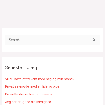
S
ø
g
e
f
Seneste indlæg
t
e
Vil du have et trekant med mig og min mand?
r
Privat sexmøde med en liderlig pige
:
Brunette der er træt af players
Jeg har brug for din kærlighed…