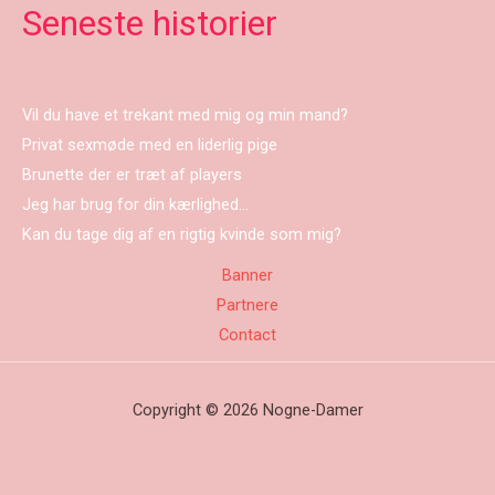
Seneste historier
Vil du have et trekant med mig og min mand?
Privat sexmøde med en liderlig pige
Brunette der er træt af players
Jeg har brug for din kærlighed…
Kan du tage dig af en rigtig kvinde som mig?
Banner
Partnere
Contact
Copyright © 2026 Nogne-Damer