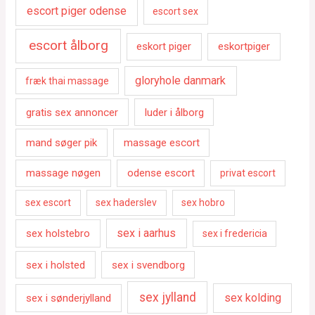
escort piger odense
escort sex
escort ålborg
eskort piger
eskortpiger
gloryhole danmark
fræk thai massage
gratis sex annoncer
luder i ålborg
mand søger pik
massage escort
massage nøgen
odense escort
privat escort
sex escort
sex haderslev
sex hobro
sex i aarhus
sex holstebro
sex i fredericia
sex i holsted
sex i svendborg
sex jylland
sex kolding
sex i sønderjylland