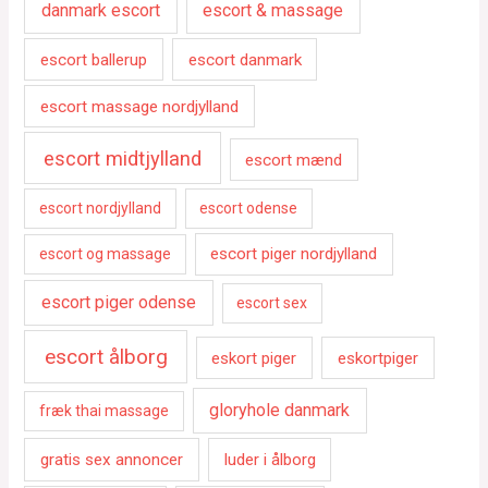
danmark escort
escort & massage
escort ballerup
escort danmark
escort massage nordjylland
escort midtjylland
escort mænd
escort nordjylland
escort odense
escort piger nordjylland
escort og massage
escort piger odense
escort sex
escort ålborg
eskort piger
eskortpiger
gloryhole danmark
fræk thai massage
gratis sex annoncer
luder i ålborg