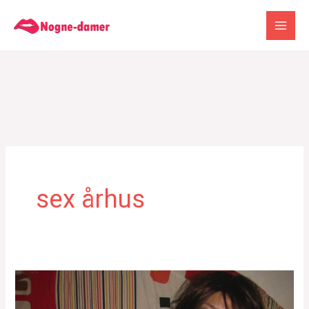
Gå
til
indholdet
sex århus