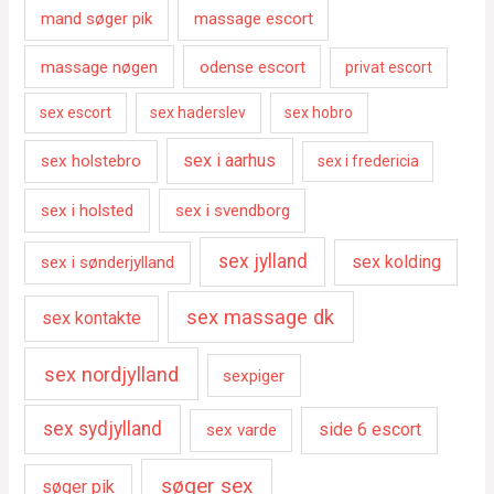
mand søger pik
massage escort
massage nøgen
odense escort
privat escort
sex escort
sex haderslev
sex hobro
sex i aarhus
sex holstebro
sex i fredericia
sex i holsted
sex i svendborg
sex jylland
sex kolding
sex i sønderjylland
sex massage dk
sex kontakte
sex nordjylland
sexpiger
sex sydjylland
side 6 escort
sex varde
søger sex
søger pik