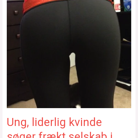
Ung, liderlig kvinde
søger frækt selskab i