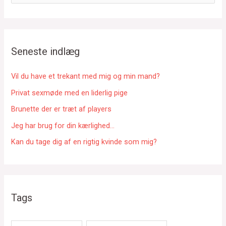
ø
g
e
f
Seneste indlæg
t
e
Vil du have et trekant med mig og min mand?
r
Privat sexmøde med en liderlig pige
:
Brunette der er træt af players
Jeg har brug for din kærlighed…
Kan du tage dig af en rigtig kvinde som mig?
Tags