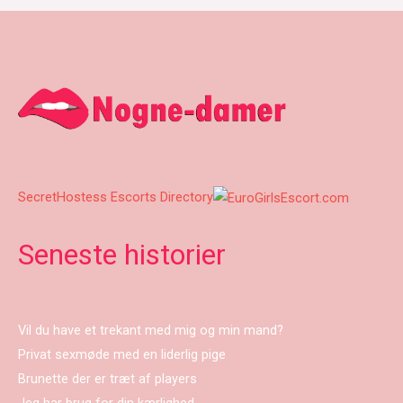
SecretHostess Escorts Directory
Seneste historier
Vil du have et trekant med mig og min mand?
Privat sexmøde med en liderlig pige
Brunette der er træt af players
Jeg har brug for din kærlighed…