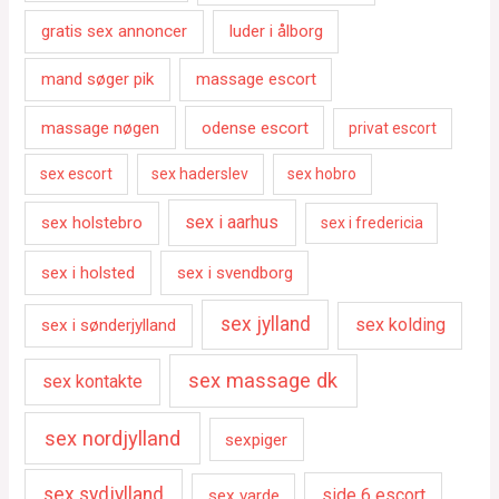
gratis sex annoncer
luder i ålborg
mand søger pik
massage escort
massage nøgen
odense escort
privat escort
sex escort
sex haderslev
sex hobro
sex i aarhus
sex holstebro
sex i fredericia
sex i holsted
sex i svendborg
sex jylland
sex kolding
sex i sønderjylland
sex massage dk
sex kontakte
sex nordjylland
sexpiger
sex sydjylland
side 6 escort
sex varde