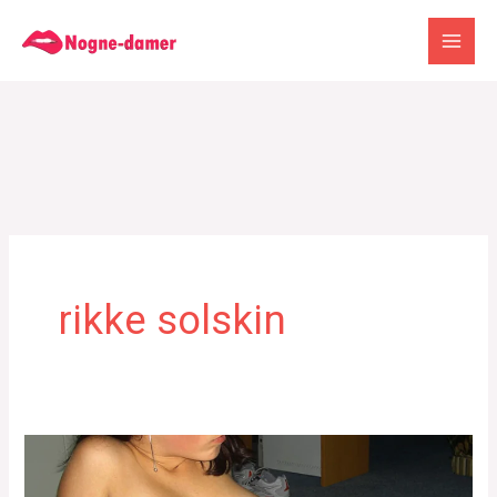
Gå
til
indholdet
rikke solskin