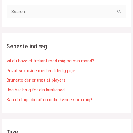
S
ø
g
e
f
Seneste indlæg
t
e
Vil du have et trekant med mig og min mand?
r
Privat sexmøde med en liderlig pige
:
Brunette der er træt af players
Jeg har brug for din kærlighed…
Kan du tage dig af en rigtig kvinde som mig?
Tags