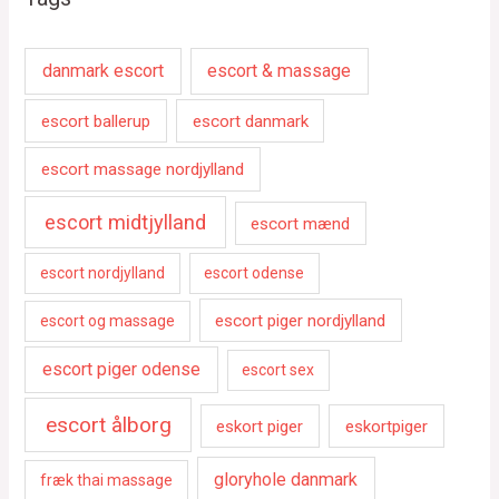
danmark escort
escort & massage
escort ballerup
escort danmark
escort massage nordjylland
escort midtjylland
escort mænd
escort nordjylland
escort odense
escort piger nordjylland
escort og massage
escort piger odense
escort sex
escort ålborg
eskort piger
eskortpiger
gloryhole danmark
fræk thai massage