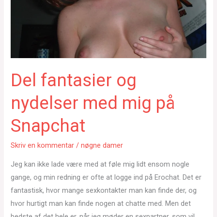
Del fantasier og
nydelser med mig på
Snapchat
Skriv en kommentar
/
nøgne damer
Jeg kan ikke lade være med at føle mig lidt ensom nogle
gange, og min redning er ofte at logge ind på Erochat. Det er
fantastisk, hvor mange sexkontakter man kan finde der, og
hvor hurtigt man kan finde nogen at chatte med. Men det
bedste af det hele er, når jeg møder en sexpartner, som vil