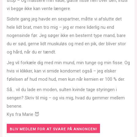
stop – og massere min våde, glatte fisse hen over den, indtil
vi begge ikke kan vente længere.
Sidste gang jeg havde en sexpartner, måtte vi afslutte det
hele lidt brat, men tro mig – jeg er mere liderlig nu end
nogensinde før. Jeg søger ikke en bestemt type mand, bare
du er sød, gerne lidt muskuløs og med en pik, der bliver stor
og hård, når du er tændt.
Jeg vil forkæle dig med min mund, min tunge og min fisse. Og
hvis vi klikker, kan vi smide kondomet også – jeg elsker
følelsen af hud mod hud, men kun når kemien er 100 % der.
Så… vil du lade en moden, sulten kvinde tage styringen i
sengen? Skriv til mig – og vis mig, hvad du gemmer mellem
benene.
Kys fra Marie 😈
BLIV MEDLEM FOR AT SVARE PÅ ANNONCEN!