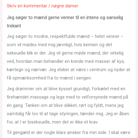
Skriv en kommentar
/
nøgne damer
Jeg søger to mænd gerne venner til en intens og sanselig
trekant
Jeg søger to modne, respektfulde mænd – helst venner –
som vil mødes med mig jævnligt, hvis kemien og det
seksuelle klik er der. Jeg vil gerne møde mænd, der virkelig
ved, hvordan man behandler en kvinde med masser af kys,
kærtegn og nærvær. Jeg elsker at være i centrum og nyder at
få opmærksomhed fra to mænd i sengen.
Jeg drømmer om at blive kysset grundigt, forkælet med en
firehændet massage og lege med to velforsynede mænd på
én gang. Tanken om at blive slikket, rørt og fyldt, mens jeg
samtidig får lov til at tage styringen, tænder mig. Jeg er åben
for, at I er biseksuelle, men det er ikke et krav.
Til gengæld er der nogle klare ønsker fra min side: I skal være