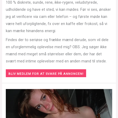
100 % diskrete, sunde, rene, ikke-rygere, veludstyrede,
udholdende og have et sted, vi kan mødes. Før vi ses, ønsker
jeg at verificere via cam eller telefon – og første møde kan
være helt uforpligtende, fx over en kaffe eller frokost, så vi
kan mærke hinandens energi.
Findes der to seriøse og frække mænd derude, som vil dele
en uforglemmelig oplevelse med mig? OBS: Jeg søger ikke
mænd med meget små størrelser eller dem, der har det
svært med intime oplevelser med en anden mand til stede.
BLIV MEDLEM FOR AT SVARE PÅ ANNONCEN!