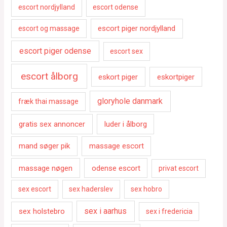
escort nordjylland
escort odense
escort piger nordjylland
escort og massage
escort piger odense
escort sex
escort ålborg
eskort piger
eskortpiger
gloryhole danmark
fræk thai massage
gratis sex annoncer
luder i ålborg
mand søger pik
massage escort
massage nøgen
odense escort
privat escort
sex escort
sex haderslev
sex hobro
sex i aarhus
sex holstebro
sex i fredericia