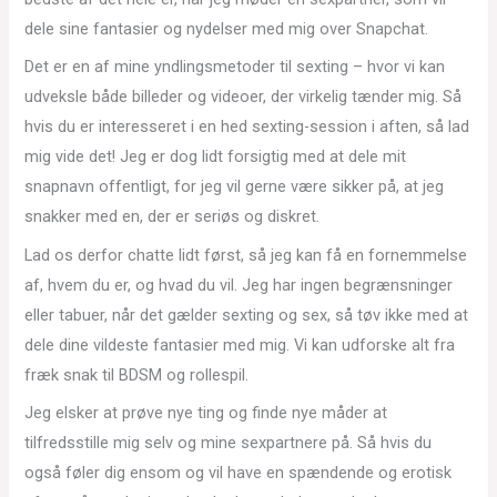
dele sine fantasier og nydelser med mig over Snapchat.
Det er en af mine yndlingsmetoder til sexting – hvor vi kan
udveksle både billeder og videoer, der virkelig tænder mig. Så
hvis du er interesseret i en hed sexting-session i aften, så lad
mig vide det! Jeg er dog lidt forsigtig med at dele mit
snapnavn offentligt, for jeg vil gerne være sikker på, at jeg
snakker med en, der er seriøs og diskret.
Lad os derfor chatte lidt først, så jeg kan få en fornemmelse
af, hvem du er, og hvad du vil. Jeg har ingen begrænsninger
eller tabuer, når det gælder sexting og sex, så tøv ikke med at
dele dine vildeste fantasier med mig. Vi kan udforske alt fra
fræk snak til BDSM og rollespil.
Jeg elsker at prøve nye ting og finde nye måder at
tilfredsstille mig selv og mine sexpartnere på. Så hvis du
også føler dig ensom og vil have en spændende og erotisk