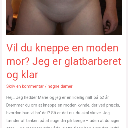
Vil du kneppe en moden
mor? Jeg er glatbarberet
og klar
Skriv en kommentar
/
nøgne damer
Hej… Jeg hedder Marie og jeg er en liderlig milf på 52 år.
Drømmer du om at kneppe en moden kvinde, der ved præcis,
hvordan hun vil ha’ det? Så er det nu, du skal skrive. Jeg
tænder af tanken på at suge din pik længe – uden at du siger