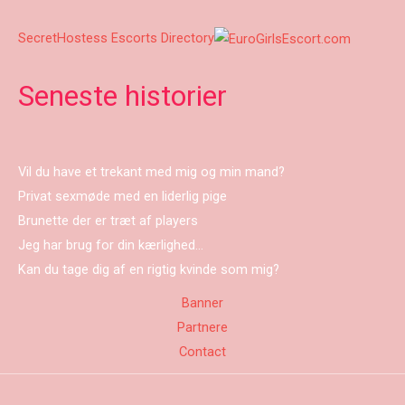
SecretHostess Escorts Directory
Seneste historier
Vil du have et trekant med mig og min mand?
Privat sexmøde med en liderlig pige
Brunette der er træt af players
Jeg har brug for din kærlighed…
Kan du tage dig af en rigtig kvinde som mig?
Banner
Partnere
Contact