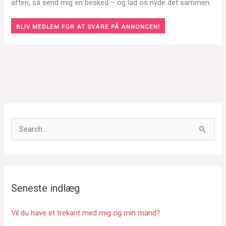
aften, så send mig en besked – og lad os nyde det sammen.
BLIV MEDLEM FOR AT SVARE PÅ ANNONCEN!
S
ø
g
e
f
Seneste indlæg
t
e
Vil du have et trekant med mig og min mand?