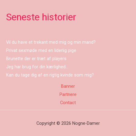
Seneste historier
Vil du have et trekant med mig og min mand?
Privat sexmøde med en liderlig pige
Brunette der er træt af players
Jeg har brug for din kærlighed…
Kan du tage dig af en rigtig kvinde som mig?
Banner
Partnere
Contact
Copyright © 2026 Nogne-Damer