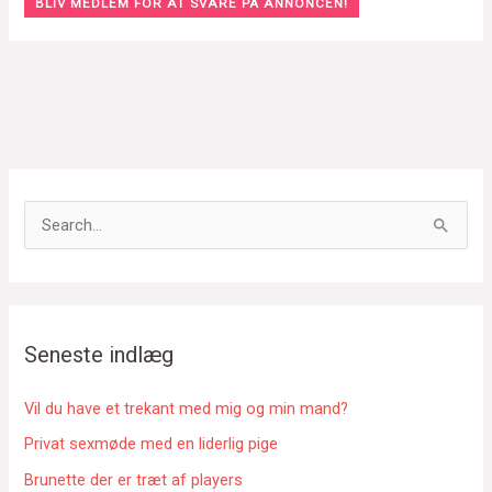
BLIV MEDLEM FOR AT SVARE PÅ ANNONCEN!
S
ø
g
e
f
Seneste indlæg
t
e
Vil du have et trekant med mig og min mand?
r
Privat sexmøde med en liderlig pige
:
Brunette der er træt af players