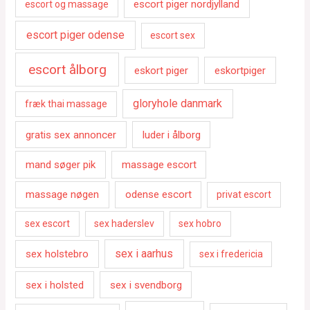
escort piger nordjylland
escort og massage
escort piger odense
escort sex
escort ålborg
eskort piger
eskortpiger
gloryhole danmark
fræk thai massage
gratis sex annoncer
luder i ålborg
mand søger pik
massage escort
massage nøgen
odense escort
privat escort
sex escort
sex haderslev
sex hobro
sex i aarhus
sex holstebro
sex i fredericia
sex i holsted
sex i svendborg