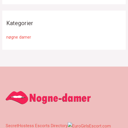
Kategorier
nøgne damer
SecretHostess Escorts Directory