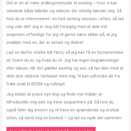
Det er en af mine yndlingsmetoder til sexting – hvor vi kan
udveksle både billeder og videoer, der virkelig tænder mig. Så
hvis du er interesseret i en hed sexting-session i aften, så lad
mig vide det! Jeg er dog lidt forsigtig med at dele mit
snapnavn offentligt, for jeg vil gerne være sikker på, at jeg
snakker med en, der er seriøs og diskret.
Lad os derfor chatte lidt først, så jeg kan få en fornemmelse
af, hvem du er, og hvad du vil. Jeg har ingen begrænsninger
eller tabuer, når det gælder sexting og sex, så tøv ikke med at
dele dine vildeste fantasier med mig. Vi kan udforske alt fra
fræk snak til BDSM og rollespil.
Jeg elsker at prøve nye ting og finde nye måder at
tilfredsstille mig selv og mine sexpartnere på. Så hvis du
også føler dig ensom og vil have en spændende og erotisk
aften, så send mig en besked – og lad os nyde det sammen.