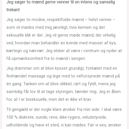
Jeg søger to mænd gerne venner til en intens og sanselig
trekant
Jeg søger to modne, respektfulde mænd – helst venner –
som vil mødes med mig jævnligt, hvis kemien og det
seksuelle klik er der. Jeg vil gerne møde mænd, der virkelig
ved, hvordan man behandler en kvinde med masser af kys,
kærtegn og nærvær. Jeg elsker at være i centrum og nyder at
få opmærksomhed fra to mænd i sengen.
Jeg drømmer om at blive kysset grundigt, forkælet med en
firehændet massage og lege med to velforsynede mænd på
én gang. Tanken om at blive slikket, rørt og fyldt, mens jeg
samtidig får lov til at tage styringen, tænder mig. Jeg er åben
for, at I er biseksuelle, men det er ikke et krav.
Til gengæld er der nogle klare ønsker fra min side: I skal være
100 % diskrete, sunde, rene, ikke-rygere, veludstyrede,
udholdende og have et sted, vi kan mødes. Før vi ses, ønsker