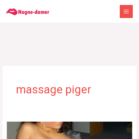
Gå
til
indholdet
massage piger