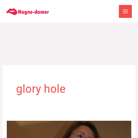
Gå
til
indholdet
glory hole