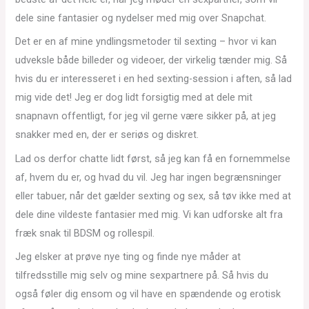
dele sine fantasier og nydelser med mig over Snapchat.
Det er en af mine yndlingsmetoder til sexting – hvor vi kan
udveksle både billeder og videoer, der virkelig tænder mig. Så
hvis du er interesseret i en hed sexting-session i aften, så lad
mig vide det! Jeg er dog lidt forsigtig med at dele mit
snapnavn offentligt, for jeg vil gerne være sikker på, at jeg
snakker med en, der er seriøs og diskret.
Lad os derfor chatte lidt først, så jeg kan få en fornemmelse
af, hvem du er, og hvad du vil. Jeg har ingen begrænsninger
eller tabuer, når det gælder sexting og sex, så tøv ikke med at
dele dine vildeste fantasier med mig. Vi kan udforske alt fra
fræk snak til BDSM og rollespil.
Jeg elsker at prøve nye ting og finde nye måder at
tilfredsstille mig selv og mine sexpartnere på. Så hvis du
også føler dig ensom og vil have en spændende og erotisk