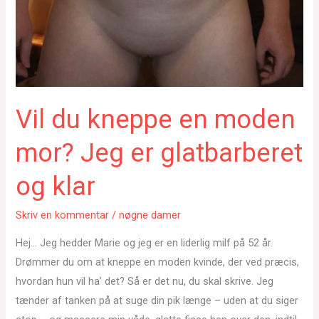
Vil du kneppe en moden
mor? Jeg er glatbarberet
og klar
Skriv en kommentar
/
nøgne damer
Hej… Jeg hedder Marie og jeg er en liderlig milf på 52 år.
Drømmer du om at kneppe en moden kvinde, der ved præcis,
hvordan hun vil ha’ det? Så er det nu, du skal skrive. Jeg
tænder af tanken på at suge din pik længe – uden at du siger