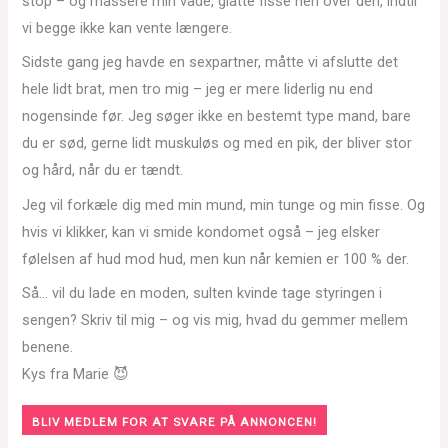
stop – og massere min våde, glatte fisse hen over den, indtil
vi begge ikke kan vente længere.
Sidste gang jeg havde en sexpartner, måtte vi afslutte det
hele lidt brat, men tro mig – jeg er mere liderlig nu end
nogensinde før. Jeg søger ikke en bestemt type mand, bare
du er sød, gerne lidt muskuløs og med en pik, der bliver stor
og hård, når du er tændt.
Jeg vil forkæle dig med min mund, min tunge og min fisse. Og
hvis vi klikker, kan vi smide kondomet også – jeg elsker
følelsen af hud mod hud, men kun når kemien er 100 % der.
Så… vil du lade en moden, sulten kvinde tage styringen i
sengen? Skriv til mig – og vis mig, hvad du gemmer mellem
benene.
Kys fra Marie 😈
BLIV MEDLEM FOR AT SVARE PÅ ANNONCEN!