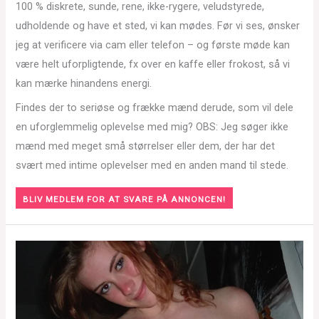
100 % diskrete, sunde, rene, ikke-rygere, veludstyrede,
udholdende og have et sted, vi kan mødes. Før vi ses, ønsker
jeg at verificere via cam eller telefon – og første møde kan
være helt uforpligtende, fx over en kaffe eller frokost, så vi
kan mærke hinandens energi.
Findes der to seriøse og frække mænd derude, som vil dele
en uforglemmelig oplevelse med mig? OBS: Jeg søger ikke
mænd med meget små størrelser eller dem, der har det
svært med intime oplevelser med en anden mand til stede.
BLIV MEDLEM FOR AT SVARE PÅ ANNONCEN!