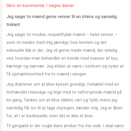
Skriv en kommentar
/
nøgne damer
Jeg søger to mænd gerne venner til en intens og sanselig
trekant
Jeg søger to modne, respektfulde mænd – helst venner –
som vil mødes med mig jævnligt, hvis kemien og det
seksuelle klik er der. Jeg vil gerne møde mænd, der virkelig
ved, hvordan man behandler en kvinde med masser af kys,
kærtegn og nærvær. Jeg elsker at være i centrum og nyder at
få opmærksomhed fra to mænd i sengen.
Jeg drømmer om at blive kysset grundigt, forkælet med en
firehændet massage og lege med to velforsynede mænd på
én gang. Tanken om at blive slikket, rørt og fyldt, mens jeg
samtidig får lov til at tage styringen, tænder mig. Jeg er åben
for, at I er biseksuelle, men det er ikke et krav.
Til gengæld er der nogle klare ønsker fra min side: I skal være