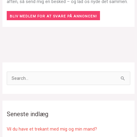
aften, så send mig en besked – og lad os nyde det sammen.
BLIV MEDLEM FOR AT SVARE PÅ ANNONCEN!
S
ø
g
e
f
Seneste indlæg
t
e
Vil du have et trekant med mig og min mand?