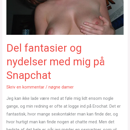
Del fantasier og
nydelser med mig på
Snapchat
Skriv en kommentar
/
nøgne damer
Jeg kan ikke lade være med at føle mig lidt ensom nogle
gange, og min redning er ofte at logge ind på Erochat. Det er
fantastisk, hvor mange sexkontakter man kan finde der, og
hvor hurtigt man kan finde nogen at chatte med. Men det
bedste af det hele er, når jeg møder en sexpartner, som vil