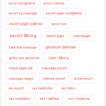
escort nordjylland
escort odense
escort piger nordjylland
escort og massage
escort piger odense
escort sex
escort ålborg
eskort piger
eskortpiger
gloryhole danmark
fræk thai massage
gratis sex annoncer
luder i ålborg
mand søger pik
massage escort
massage nøgen
odense escort
privat escort
sex escort
sex haderslev
sex hobro
sex i aarhus
sex holstebro
sex i fredericia