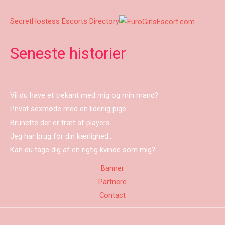
SecretHostess Escorts Directory
Seneste historier
Vil du have et trekant med mig og min mand?
Privat sexmøde med en liderlig pige
Brunette der er træt af players
Jeg har brug for din kærlighed…
Kan du tage dig af en rigtig kvinde som mig?
Banner
Partnere
Contact