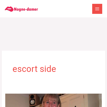
Gå
til
indholdet
escort side