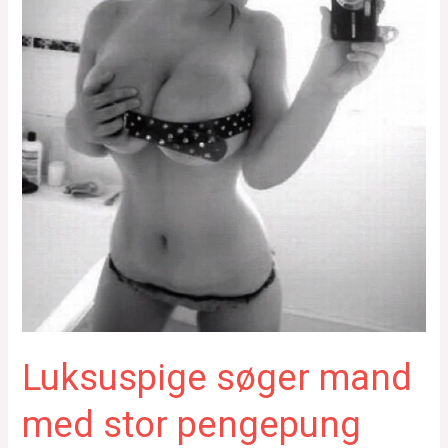
Luksuspige søger mand
med stor pengepung