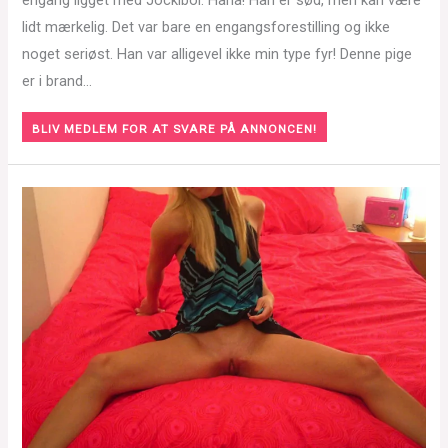
engang ligget med Jockiboi. Haha! Han er sød, men kan være
lidt mærkelig. Det var bare en engangsforestilling og ikke
noget seriøst. Han var alligevel ikke min type fyr! Denne pige
er i brand…
BLIV MEDLEM FOR AT SVARE PÅ ANNONCEN!