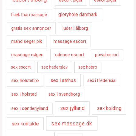
gloryhole danmark
fræk thai massage
gratis sex annoncer
luder i ålborg
mand søger pik
massage escort
massage nøgen
odense escort
privat escort
sex escort
sex haderslev
sex hobro
sex i aarhus
sex holstebro
sex i fredericia
sex i holsted
sex i svendborg
sex jylland
sex kolding
sex i sønderjylland
sex massage dk
sex kontakte