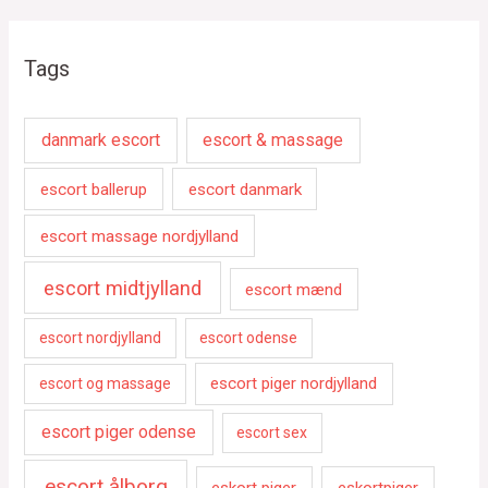
Tags
danmark escort
escort & massage
escort ballerup
escort danmark
escort massage nordjylland
escort midtjylland
escort mænd
escort nordjylland
escort odense
escort piger nordjylland
escort og massage
escort piger odense
escort sex
escort ålborg
eskort piger
eskortpiger