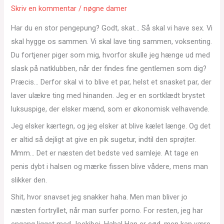
Skriv en kommentar
/
nøgne damer
Har du en stor pengepung? Godt, skat… Så skal vi have sex. Vi
skal hygge os sammen. Vi skal lave ting sammen, voksenting.
Du fortjener piger som mig, hvorfor skulle jeg hænge ud med
slask på natklubben, når der findes fine gentlemen som dig?
Præcis… Derfor skal vi to blive et par, helst et snasket par, der
laver ulækre ting med hinanden. Jeg er en sortklædt brystet
luksuspige, der elsker mænd, som er økonomisk velhavende.
Jeg elsker kærtegn, og jeg elsker at blive kælet længe. Og det
er altid så dejligt at give en pik sugetur, indtil den sprøjter.
Mmm… Det er næsten det bedste ved samleje. At tage en
penis dybt i halsen og mærke fissen blive vådere, mens man
slikker den.
Shit, hvor snavset jeg snakker haha. Men man bliver jo
næsten fortryllet, når man surfer porno. For resten, jeg har