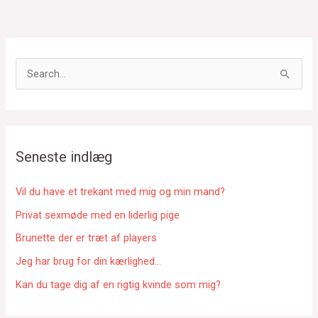
S
ø
g
e
f
Seneste indlæg
t
e
Vil du have et trekant med mig og min mand?
r
Privat sexmøde med en liderlig pige
:
Brunette der er træt af players
Jeg har brug for din kærlighed…
Kan du tage dig af en rigtig kvinde som mig?