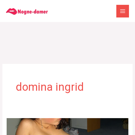
Gå
til
indholdet
domina ingrid