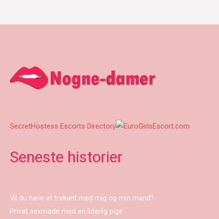
SecretHostess Escorts Directory
Seneste historier
Vil du have et trekant med mig og min mand?
Privat sexmøde med en liderlig pige