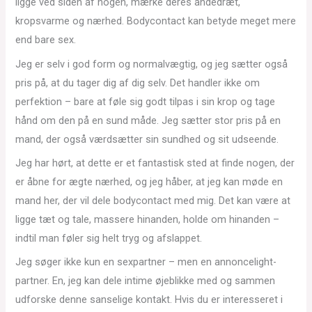
ligge ved siden af nogen, mærke deres åndedræt,
kropsvarme og nærhed. Bodycontact kan betyde meget mere
end bare sex.
Jeg er selv i god form og normalvægtig, og jeg sætter også
pris på, at du tager dig af dig selv. Det handler ikke om
perfektion – bare at føle sig godt tilpas i sin krop og tage
hånd om den på en sund måde. Jeg sætter stor pris på en
mand, der også værdsætter sin sundhed og sit udseende.
Jeg har hørt, at dette er et fantastisk sted at finde nogen, der
er åbne for ægte nærhed, og jeg håber, at jeg kan møde en
mand her, der vil dele bodycontact med mig. Det kan være at
ligge tæt og tale, massere hinanden, holde om hinanden –
indtil man føler sig helt tryg og afslappet.
Jeg søger ikke kun en sexpartner – men en annoncelight-
partner. En, jeg kan dele intime øjeblikke med og sammen
udforske denne sanselige kontakt. Hvis du er interesseret i