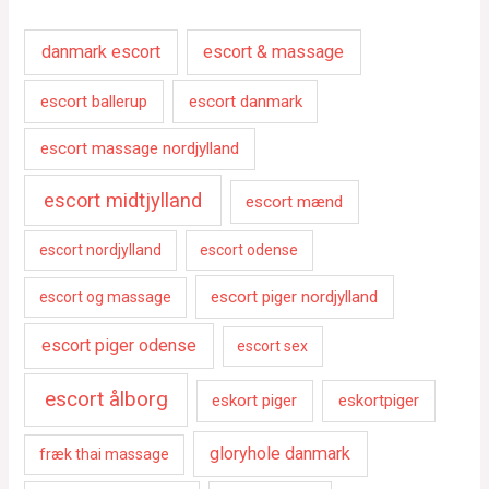
danmark escort
escort & massage
escort ballerup
escort danmark
escort massage nordjylland
escort midtjylland
escort mænd
escort nordjylland
escort odense
escort piger nordjylland
escort og massage
escort piger odense
escort sex
escort ålborg
eskort piger
eskortpiger
gloryhole danmark
fræk thai massage