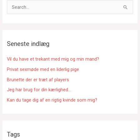
S
ø
g
e
f
Seneste indlæg
t
e
Vil du have et trekant med mig og min mand?
r
Privat sexmøde med en liderlig pige
:
Brunette der er træt af players
Jeg har brug for din kærlighed…
Kan du tage dig af en rigtig kvinde som mig?
Tags