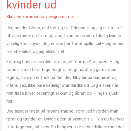
kvinder ud
Skriv en kommentar
/
nøgne damer
Jeg hedder Gloria, er 46 år og fra Odense – og jeg er stolt af
at vise min krop frem og vise, hvad en moden, liderlig kvinde
virkelig kan tilbyde. Jeg er ikke her for at spille spil – jeg er her
for at knalde, og jeg elsker det.
For mig handler sex ikke om noget “normalt” og pænt – jeg
tænder på at blive taget bagfra, brugt hårdt og gerne med
legetøj, hvis du er frisk på det. Jeg tilbyder passioneret og
intens sex, ikke bare kedeligt standardknald. Jeg elsker, når
min fisse bliver ordentligt slikket og åbnet op – ingen sjusk
her.
Jeg tænder mest på modne mænd, som ved hvordan man
rører og tænder en kvinde uden at skynde sig. Hvis du har lyst
til at tage mig, så skriv. Du behøver ikke sende billede med det