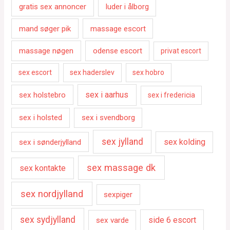
gratis sex annoncer
luder i ålborg
mand søger pik
massage escort
massage nøgen
odense escort
privat escort
sex escort
sex haderslev
sex hobro
sex i aarhus
sex holstebro
sex i fredericia
sex i holsted
sex i svendborg
sex jylland
sex kolding
sex i sønderjylland
sex massage dk
sex kontakte
sex nordjylland
sexpiger
sex sydjylland
side 6 escort
sex varde