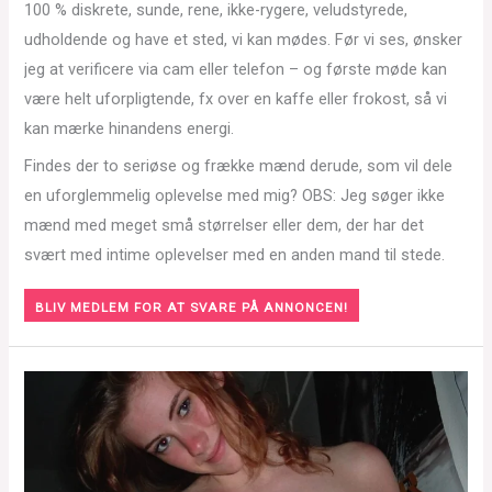
100 % diskrete, sunde, rene, ikke-rygere, veludstyrede,
udholdende og have et sted, vi kan mødes. Før vi ses, ønsker
jeg at verificere via cam eller telefon – og første møde kan
være helt uforpligtende, fx over en kaffe eller frokost, så vi
kan mærke hinandens energi.
Findes der to seriøse og frække mænd derude, som vil dele
en uforglemmelig oplevelse med mig? OBS: Jeg søger ikke
mænd med meget små størrelser eller dem, der har det
svært med intime oplevelser med en anden mand til stede.
BLIV MEDLEM FOR AT SVARE PÅ ANNONCEN!