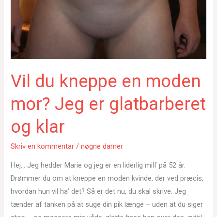
Vil du kneppe en moden
mor? Jeg er glatbarberet
og klar
Skriv en kommentar
/
nøgne damer
Hej… Jeg hedder Marie og jeg er en liderlig milf på 52 år.
Drømmer du om at kneppe en moden kvinde, der ved præcis,
hvordan hun vil ha’ det? Så er det nu, du skal skrive. Jeg
tænder af tanken på at suge din pik længe – uden at du siger