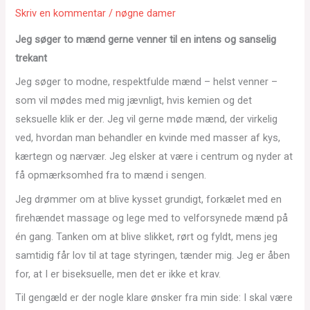
Skriv en kommentar
/
nøgne damer
Jeg søger to mænd gerne venner til en intens og sanselig
trekant
Jeg søger to modne, respektfulde mænd – helst venner –
som vil mødes med mig jævnligt, hvis kemien og det
seksuelle klik er der. Jeg vil gerne møde mænd, der virkelig
ved, hvordan man behandler en kvinde med masser af kys,
kærtegn og nærvær. Jeg elsker at være i centrum og nyder at
få opmærksomhed fra to mænd i sengen.
Jeg drømmer om at blive kysset grundigt, forkælet med en
firehændet massage og lege med to velforsynede mænd på
én gang. Tanken om at blive slikket, rørt og fyldt, mens jeg
samtidig får lov til at tage styringen, tænder mig. Jeg er åben
for, at I er biseksuelle, men det er ikke et krav.
Til gengæld er der nogle klare ønsker fra min side: I skal være