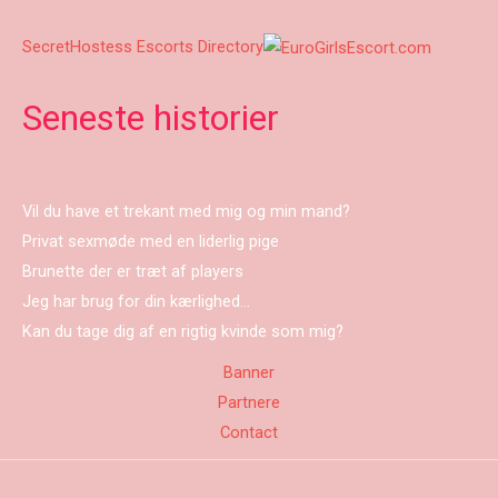
SecretHostess Escorts Directory
Seneste historier
Vil du have et trekant med mig og min mand?
Privat sexmøde med en liderlig pige
Brunette der er træt af players
Jeg har brug for din kærlighed…
Kan du tage dig af en rigtig kvinde som mig?
Banner
Partnere
Contact