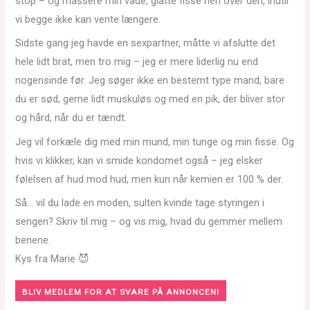
stop – og massere min våde, glatte fisse hen over den, indtil
vi begge ikke kan vente længere.
Sidste gang jeg havde en sexpartner, måtte vi afslutte det
hele lidt brat, men tro mig – jeg er mere liderlig nu end
nogensinde før. Jeg søger ikke en bestemt type mand, bare
du er sød, gerne lidt muskuløs og med en pik, der bliver stor
og hård, når du er tændt.
Jeg vil forkæle dig med min mund, min tunge og min fisse. Og
hvis vi klikker, kan vi smide kondomet også – jeg elsker
følelsen af hud mod hud, men kun når kemien er 100 % der.
Så… vil du lade en moden, sulten kvinde tage styringen i
sengen? Skriv til mig – og vis mig, hvad du gemmer mellem
benene.
Kys fra Marie 😈
BLIV MEDLEM FOR AT SVARE PÅ ANNONCEN!