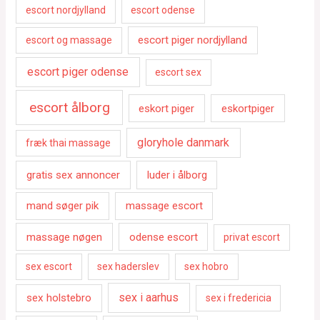
escort nordjylland
escort odense
escort piger nordjylland
escort og massage
escort piger odense
escort sex
escort ålborg
eskort piger
eskortpiger
gloryhole danmark
fræk thai massage
gratis sex annoncer
luder i ålborg
mand søger pik
massage escort
massage nøgen
odense escort
privat escort
sex escort
sex haderslev
sex hobro
sex i aarhus
sex holstebro
sex i fredericia