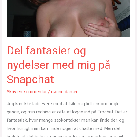
Del fantasier og
nydelser med mig på
Snapchat
Skriv en kommentar
/
nøgne damer
Jeg kan ikke lade være med at føle mig lidt ensom nogle
gange, og min redning er ofte at logge ind på Erochat. Det er
fantastisk, hvor mange sexkontakter man kan finde der, og
hvor hurtigt man kan finde nogen at chatte med. Men det
bedste af det hele er, når jeg møder en sexpartner, som vil