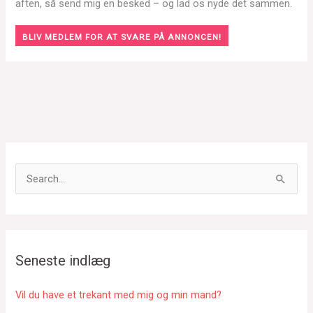
aften, så send mig en besked – og lad os nyde det sammen.
BLIV MEDLEM FOR AT SVARE PÅ ANNONCEN!
S
ø
g
e
f
Seneste indlæg
t
e
Vil du have et trekant med mig og min mand?