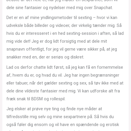
dele sine fantasier og nydelser med mig over Snapchat.
Det er en af mine yndlingsmetoder til sexting – hvor vi kan
udveksle både billeder og videoer, der virkelig tænder mig. Så
hvis du er interesseret i en hed sexting-session i aften, så lad
mig vide det! Jeg er dog lidt forsigtig med at dele mit
snapnavn offentligt, for jeg vil gerne være sikker på, at jeg
snakker med en, der er seriøs og diskret.
Lad os derfor chatte lidt først, så jeg kan få en fornemmelse
af, hvem du er, og hvad du vil. Jeg har ingen begrænsninger
eller tabuer, når det gælder sexting og sex, så tøv ikke med at
dele dine vildeste fantasier med mig. Vi kan udforske alt fra
fræk snak til BDSM og rollespil.
Jeg elsker at prøve nye ting og finde nye måder at
tilfredsstille mig selv og mine sexpartnere på. Så hvis du
også føler dig ensom og vil have en spændende og erotisk